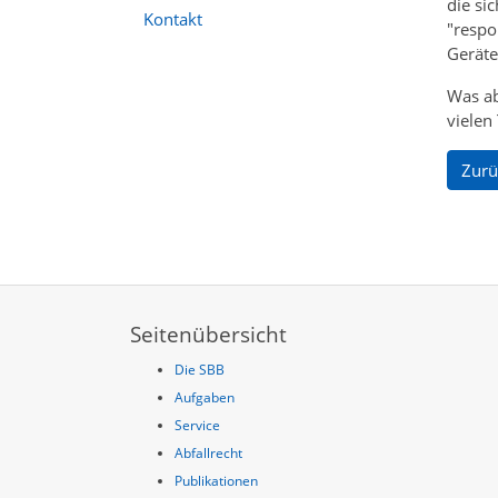
die si
Kontakt
"respo
Geräte
Was ab
vielen
Zurü
Seitenübersicht
Die SBB
Aufgaben
Service
Abfallrecht
Publikationen