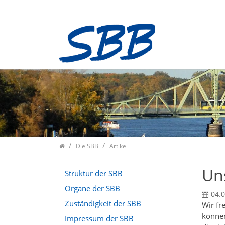
Zum Inhalt springen
Die SBB
Artikel
Un
Struktur der SBB
Organe der SBB
04.
Zuständigkeit der SBB
Wir fr
können
Impressum der SBB