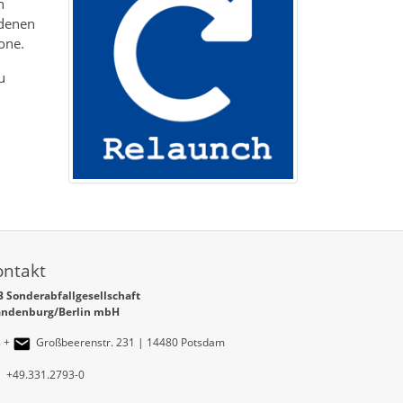
n
edenen
one.
u
ontakt
 Sonderabfallgesellschaft
andenburg/Berlin mbH
+
Großbeerenstr. 231 | 14480 Potsdam
+49.331.2793-0