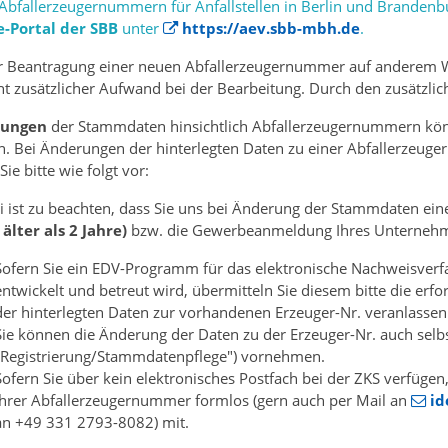
Abfallerzeugernummern für Anfallstellen in Berlin und Brandenbu
e-Portal der SBB
unter
https://aev.sbb-mbh.de
.
r Beantragung einer neuen Abfallerzeugernummer auf anderem Weg
ht zusätzlicher Aufwand bei der Bearbeitung. Durch den zusätzli
rungen
der Stammdaten hinsichtlich Abfallerzeugernummern könn
. Bei Änderungen der hinterlegten Daten zu einer Abfallerzeuge
ie bitte wie folgt vor:
i ist zu beachten, dass Sie uns bei Änderung der Stammdaten ein
 älter als 2 Jahre)
bzw. die Gewerbeanmeldung Ihres Unternehm
Sofern Sie ein EDV-Programm für das elektronische Nachweisver
entwickelt und betreut wird, übermitteln Sie diesem bitte die er
der hinterlegten Daten zur vorhandenen Erzeuger-Nr. veranlassen
Sie können die Änderung der Daten zu der Erzeuger-Nr. auch selb
"Registrierung/Stammdatenpflege") vornehmen.
Sofern Sie über kein elektronisches Postfach bei der ZKS verfügen
Ihrer Abfallerzeugernummer formlos (gern auch per Mail an
id
an +49 331 2793-8082) mit.