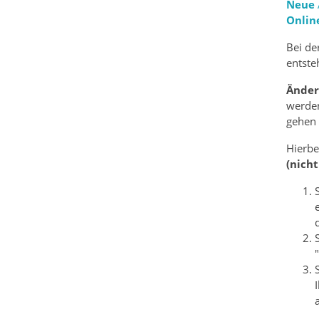
Neue
Onlin
Bei de
entste
Ände
werden
gehen S
Hierbe
(nicht