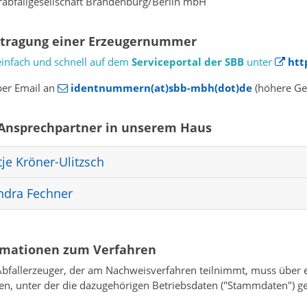
abfallgesellschaft Brandenburg/Berlin mbH
tragung einer Erzeugernummer
einfach und schnell auf dem
Serviceportal der SBB
unter
htt
per Email an
identnummern(at)sbb-mbh(dot)de
(höhere Ge
 Ansprechpartner in unserem Haus
tje Kröner-Ulitzsch
ndra Fechner
rmationen zum Verfahren
Abfallerzeuger, der am Nachweisverfahren teilnimmt, muss übe
en, unter der die dazugehörigen Betriebsdaten ("Stammdaten") g