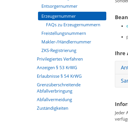
Sonder
Entsorgernummer
Erzeugernummer
Bean
FAQs zu Erzeugernummern
Freistellungsnummern
Makler-/Händlernummer
ZKS-Registrierung
Ihre
Privilegiertes Verfahren
An
Anzeigen § 53 KrWG
Erlaubnisse § 54 KrWG
Sa
Grenzüberschreitende
Abfallverbringung
Abfallvermeidung
Info
Zuständigkeiten
Jeder 
verfüg