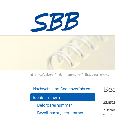
Zum Inhalt springen
Aufgaben
Identnummern
Erzeugernummer
Be
Nachweis- und Andienverfahren
Identnummern
Zust
Beförderernummer
Zustän
Bevollmächtigtennummer