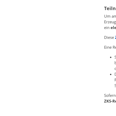
Teil
Um am 
Erzeug
ein
el
Diese
Eine R
Sofern
ZKS-Re