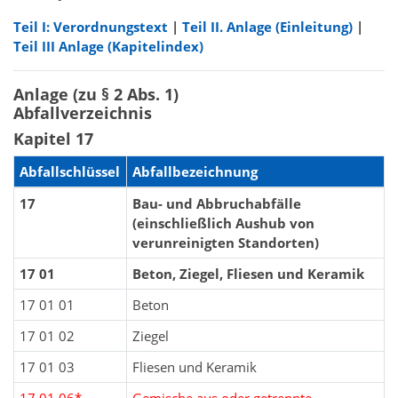
Teil I: Verordnungstext
|
Teil II. Anlage (Einleitung)
|
Teil III Anlage (Kapitelindex)
Anlage (zu § 2 Abs. 1)
Abfallverzeichnis
Kapitel 17
Abfallschlüssel
Abfallbezeichnung
17
Bau- und Abbruchabfälle
(einschließlich Aushub von
verunreinigten Standorten)
17 01
Beton, Ziegel, Fliesen und Keramik
17 01 01
Beton
17 01 02
Ziegel
17 01 03
Fliesen und Keramik
17 01 06*
Gemische aus oder getrennte