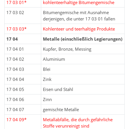
17 03 01*
kohlenteerhaltige Bitumengemische
17 03 02
Bitumengemische mit Ausnahme
derjenigen, die unter 17 03 01 fallen
17 03 03*
Kohlenteer und teerhaltige Produkte
17 04
Metalle (einschließlich Legierungen)
17 04 01
Kupfer, Bronze, Messing
17 04 02
Aluminium
17 04 03
Blei
17 04 04
Zink
17 04 05
Eisen und Stahl
17 04 06
Zinn
17 04 07
gemischte Metalle
17 04 09*
Metallabfälle, die durch gefährliche
Stoffe verunreinigt sind